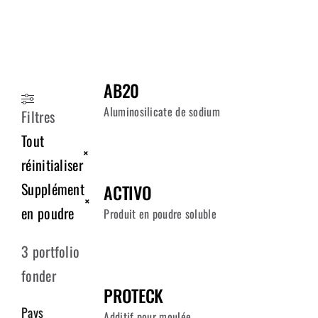
FOURNISSEURS
ÉQUIPE
AB20
NOUS JOINDRE
Aluminosilicate de sodium
Filtres
Tout
×
réinitialiser
Supplément
ACTIVO
×
en poudre
Produit en poudre soluble
3
portfolio
fonder
PROTECK
Pays
Additif pour moulée