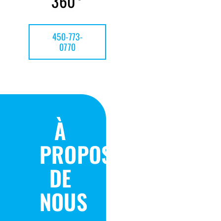
360°
450-773-
0770
À
PROPOS
DE
NOUS