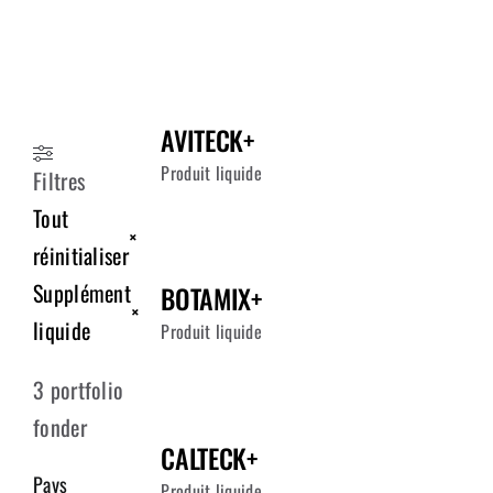
FOURNISSEURS
ÉQUIPE
AVITECK+
NOUS JOINDRE
Produit liquide
Filtres
Tout
×
réinitialiser
Supplément
BOTAMIX+
×
liquide
Produit liquide
3
portfolio
fonder
CALTECK+
Pays
Produit liquide